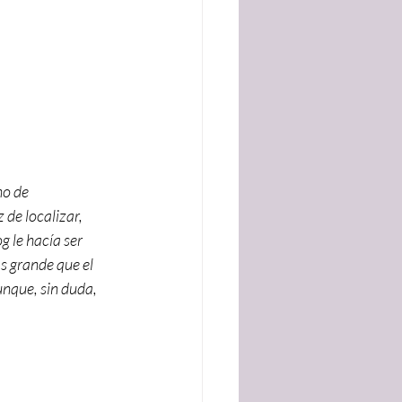
o de 
de localizar, 
 le hacía ser 
s grande que el 
nque, sin duda, 