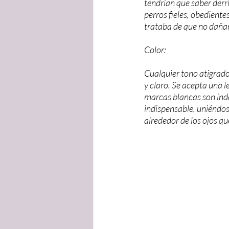
tendrían que saber derri
perros fieles, obediente
trataba de que no dañar
Color:
Cualquier tono atigrado,
y claro. Se acepta una 
marcas blancas son ind
indispensable, uniéndo
alrededor de los ojos qu