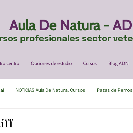
A
ula
D
e
N
atura -
AD
rsos profesionales sector vete
tro centro
Opciones de estudio
Cursos
Blog ADN
al
NOTICIAS Aula De Natura, Cursos
Razas de Perros
 humor
Veterinaria en Perros
Cursos
Veterinar
iff
rellas.