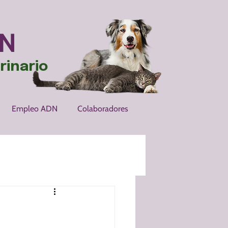
N
rinario
Empleo ADN
Colaboradores
ia en Gatos