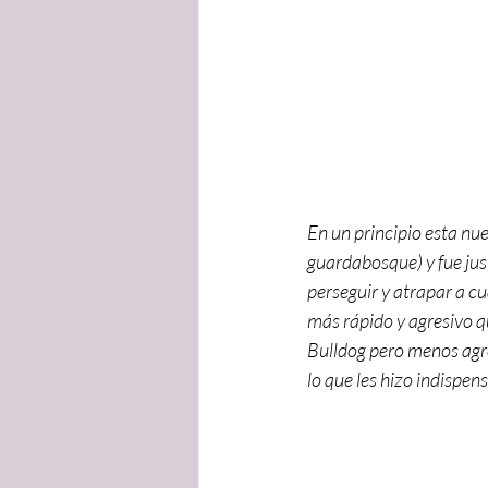
En un principio esta nu
guardabosque) y fue jus
perseguir y atrapar a cu
más rápido y agresivo qu
Bulldog pero menos agre
lo que les hizo indispen