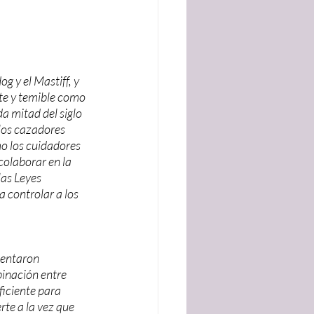
 y el Mastiff, y 
te y temible como 
a mitad del siglo 
los cazadores 
o los cuidadores 
colaborar en la 
las Leyes 
 controlar a los 
tentaron 
binación entre 
ficiente para 
te a la vez que 