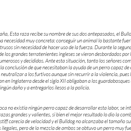
ña, Esta raza recibe su nombre de sus dos antepasados, el Bulldog
na necesidad muy concreta: conseguir un animal lo bastante fuer
trusos sin necesidad de hacer uso de la fuerza. Durante la segund
e los grandes terratenientes ingleses se vieron desbordados por 
umerosos y decididos. Ante esta situación, tanto los señores com
a la conclusión de que necesitaban la ayuda de un perro capaz de 
neutralizar a los furtivos aunque sin recurrir a la violencia, pues 
 en Inglaterra desde el siglo XII obligaban a los guardabosques a
ingún daño y a entregarlos ilesos a la policía.
ca no existía ningún perro capaz de desarrollar esta labor, se in
razas grandes y valientes, si bien el mejor resultado lo dio la com
stiff carecía de velocidad y el Bulldog no alcanzaba el tamaño su
 ilegales, pero de la mezcla de ambos se obtuvo un perro muy fuer