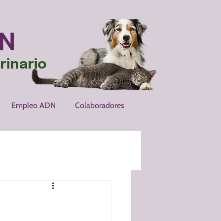
N
rinario
Empleo ADN
Colaboradores
ia en Gatos