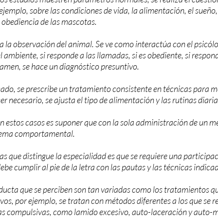
 ejemplo, sobre las condiciones de vida, la alimentación, el sueño,
a obediencia de las mascotas.
a la observación del animal. Se ve como interactúa con el psicólo
el ambiente, si responde a las llamadas, si es obediente, si respond
xamen, se hace un diagnóstico presuntivo.
cado, se prescribe un tratamiento consistente en técnicas para mo
er necesario, se ajusta el tipo de alimentación y las rutinas diaria
en estos casos es suponer que con la sola administración de un 
blema comportamental.
as que distingue la especialidad es que se requiere una participa
ebe cumplir al pie de la letra con las pautas y las técnicas indica
ducta que se perciben son tan variadas como los tratamientos qu
os, por ejemplo, se tratan con métodos diferentes a los que se r
s compulsivas, como lamido excesivo, auto-laceración y auto-m