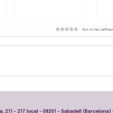
Obtuvo 0 de 5 estrellas.
Aún no hay calificac
¿Puede ser mi mascota mi
El s
heredero?
es?
la, 211 - 217 local - 08201 - Sabadell (Barcelona) 