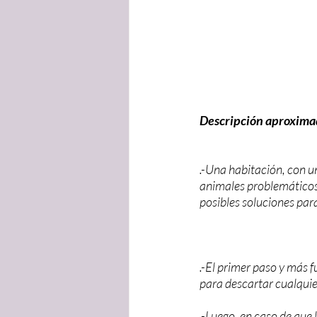
Descripción aproximad
.-Una habitación, con u
animales problemáticos 
posibles soluciones par
.-El primer paso y más f
para descartar cualquie
.-Luego, en caso de que 