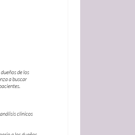
 dueños de los 
enza a buscar 
pacientes.
nálisis clínicos 
nario a los dueños 