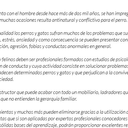
junto con el hombre desde hace más de dos mil años, se han impre
muchas ocasiones resulta antinatural y conflictivo para el perro.
ualidad los perros y gatos sufran muchos de los problemas que suf
 estrés, ansiedad y como consecuencia se pueden presentar con
ión, agresión, fobias y conductas anormales en general.
 felinos deben ser profesionales formados con estudios de psicolo
n de conducta y cuya actividad consiste en solucionar problemas
ecen determinados perros y gatos y que perjudican a la convive
ociedad.
estructor que puede acabar con todo un mobiliario, ladradores q
 que no entienden la gerarquía familiar.
ntos y muchos más pueden eliminarse gracias a la utilización d
as que si son aplicadas por expertos profesionales conocedores 
lidas bases del aprendizaje, podrán proporcionar excelentes re