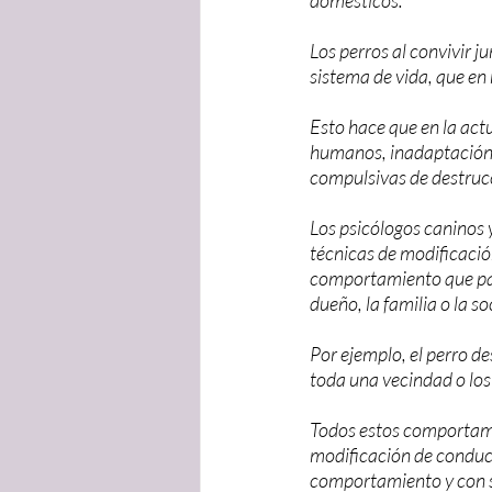
domésticos.
Los perros al convivir 
sistema de vida, que en 
Esto hace que en la act
humanos, inadaptación,
compulsivas de destrucc
Los psicólogos caninos y
técnicas de modificació
comportamiento que pad
dueño, la familia o la s
Por ejemplo, el perro d
toda una vecindad o los
Todos estos comportamie
modificación de conduct
comportamiento y con só