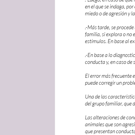
en el que se indaga, por
miedo o de agresión y l
.-Más tarde, se procede 
familia, si explora o no 
estímulos. En base al e
.-En base a lo diagnosti
conducta y, en caso de s
El error más frecuente 
puede corregir un pro
Una de las característic
del grupo familiar, que d
Las alteraciones de con
animales que son agresiv
que presentan conducta