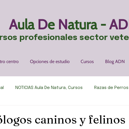
A
ula
D
e
N
atura -
AD
rsos profesionales sector vete
tro centro
Opciones de estudio
Cursos
Blog ADN
al
NOTICIAS Aula De Natura, Cursos
Razas de Perros
 humor
Veterinaria en Perros
Cursos
Veterinar
ólogos caninos y felinos