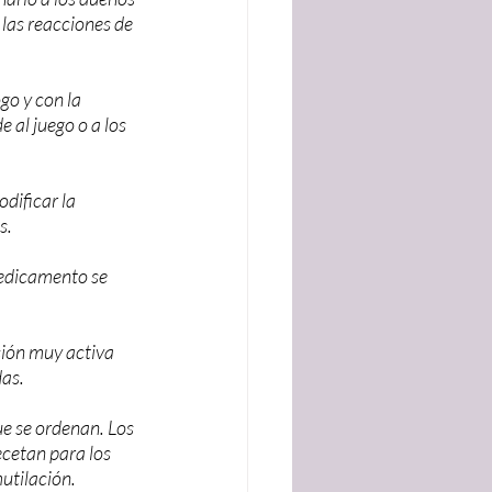
 las reacciones de 
go y con la 
e al juego o a los 
dificar la 
s.
medicamento se 
ción muy activa 
das.
e se ordenan. Los 
ecetan para los 
utilación.