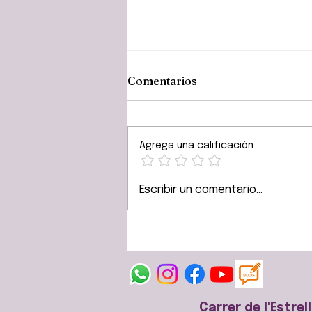
Comentarios
Agrega una calificación
La agresividad de los
Escribir un comentario...
perros depende de la
genética y la educación que
reciben, NO de su raza
Carrer de l'Estrel