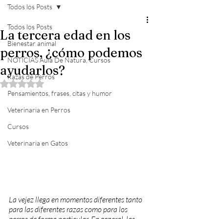
Todos los Posts
Todos los Posts
La tercera edad en los
Bienestar animal
perros, ¿cómo podemos
NOTICIAS Aula De Natura, Cursos
ayudarlos?
Razas de Perros
Obtuvo NaN de 5 estrellas.
Pensamientos, frases, citas y humor
Veterinaria en Perros
Cursos
Veterinaria en Gatos
La vejez llega en momentos diferentes tanto 
para las diferentes razas como para los 