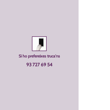
Si ho prefereixes truca'ns
93 727 69 54