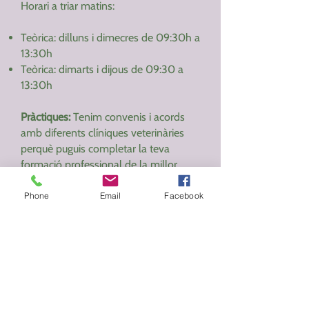
Horari a triar matins:
Teòrica: dilluns i dimecres de 09:30h a
13:30h
Teòrica: dimarts i dijous de 09:30 a
13:30h
Pràctiques:
Tenim convenis i acords
amb diferents clíniques veterinàries
perquè puguis completar la teva
formació professional de la millor
manera. Posaràs en pràctica els
coneixements adquirits durant el curs
Phone
Email
Facebook
dauxiliar tècnic veterinari amb
pràctiques externes.
A més, quedareu cobert per la nostra
pòlissa d'assegurança durant la
realització del curs.