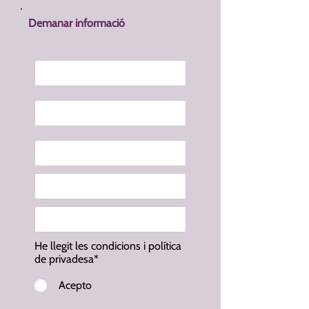
Demanar informació
He llegit les condicions i política
de privadesa*
Acepto